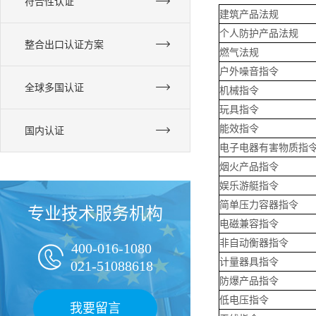
符合性认证
建筑产品法规
个人防护产品法规
整合出口认证方案
燃气法规
户外噪音指令
全球多国认证
机械指令
玩具指令
能效指令
国内认证
电子电器有害物质指
烟火产品指令
娱乐游艇指令
简单压力容器指令
专业技术服务机构
电磁兼容指令
非自动衡器指令
400-016-1080

计量器具指令
021-51088618
防爆产品指令
低电压指令
我要留言