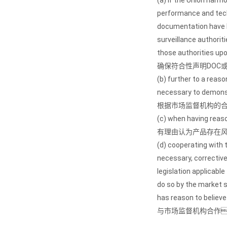
(a) if the Union harmo
performance and tech
documentation have b
surveillance authorit
those authorities up
确保符合性声明DOC
(b) further to a reas
necessary to demonst
根据市场监督机构的
(c) when having reaso
有理由认为产品存在
(d) cooperating with 
necessary, correctiv
legislation applicable
do so by the market s
has reason to believe
与市场监督机构合作