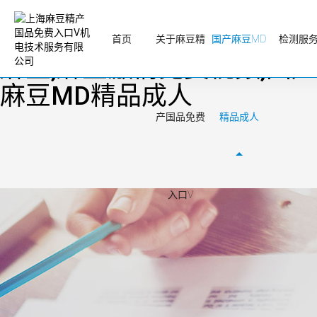
麻豆精产国品免费入口V,无
码人妻丰满熟妇区毛片蜜桃
首页
关于麻豆精
国产麻豆MD
检测服
麻豆,麻豆激情免费视频,国产
麻豆MD精品成人
产国品免费
精品成人
入口V